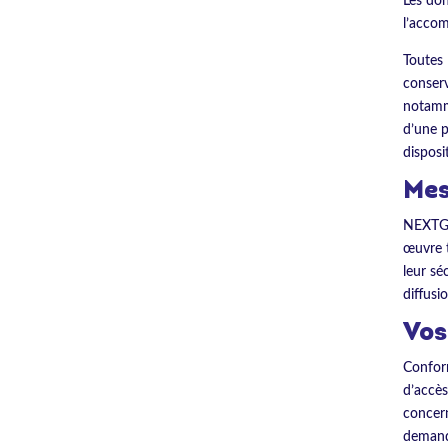
Les don
l’accom
Toutes 
conserv
notamme
d’une p
disposi
Mes
NEXTGEN
œuvre t
leur sé
diffusi
Vos
Conform
d’accès
concern
demande