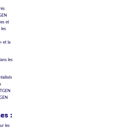
rès
TGEN
ées et
 les
 et la
ans les
éalisés
u
NEXTGEN
XTGEN
es :
ur les