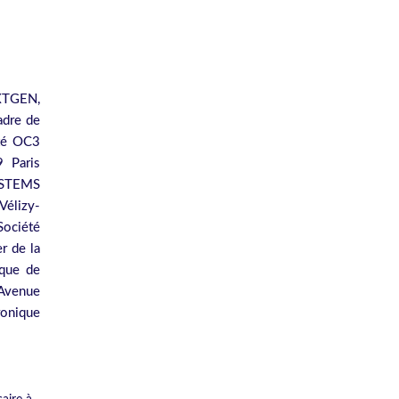
EXTGEN,
adre de
été OC3
 Paris
YSTEMS
Vélizy-
Société
r de la
ique de
 Avenue
ronique