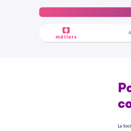
A
Po
co
La Soci