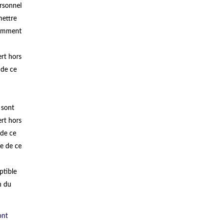
rsonnel
mettre
tamment
ert hors
 de ce
 sont
ert hors
 de ce
e de ce
tible
n du
ont