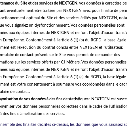
tenance du Site et des services de NEXTGEN,
vos données à caractère pe
ant éventuellement être traitées par NEXTGEN avec pour finalité de per
onctionnement optimal du Site et des services édités par NEXTGEN, no
que vous signalez un dysfonctionnement. Vos données personnelles sont
inées aux équipes internes de NEXTGEN et ne font l’objet d’aucun transf
n Européenne. Conformément à l’article 6 (1) (b) du RGPD, la base légale
ement est l’exécution du contrat conclu entre NEXTGEN et l’utilisateur.
ormulaire de contact
présent sur le Site vous permet de demander des
mations sur les services offerts par CJ Métiers. Vos données personnelles
inées aux équipes internes de NEXTGEN et ne font l’objet d’aucun transf
n Européenne. Conformément à l’article 6 (1) (a) du RGPD, la base légale
tement est votre consentement à soumettre vos coordonnées dans le cadr
ulaire de contact.
ymisation de vos données à des fins de statistiques :
NEXTGEN est suscep
nymiser vos données personnelles collectées dans le cadre de l’utilisatio
 à des fins d’amélioration des services.
ensemble des finalités décrites ci-dessus, les données que vous saisissez s