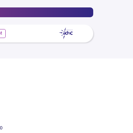
nt
00