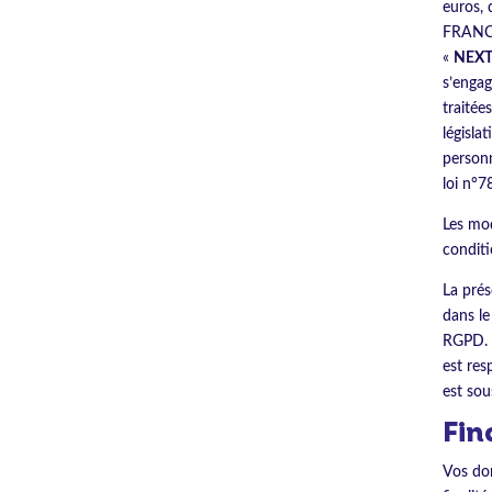
euros, 
FRANCE
«
NEX
s’engag
traitée
législa
personn
loi n°7
Les mod
conditi
La prés
dans le
RGPD. P
est res
est sou
Fin
Vos don