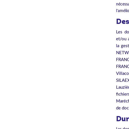
nécessa
l’amél
Des
Les do
et/ou 
la ges
NETWO
FRANC
FRANCE
Villac
SILAE
Lauziè
fichie
Maréch
de doc
Dur