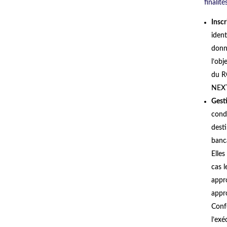
finalité
Insc
iden
donn
l’obj
du R
NEXT
Gesti
cond
dest
banc
Elles
cas l
appro
appr
Confo
l’exé