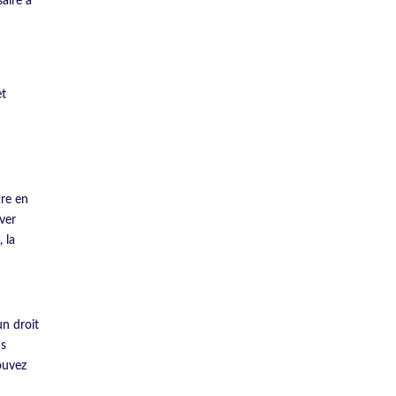
aire à
et
tre en
ver
, la
n droit
us
ouvez
s