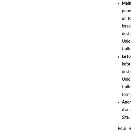
Main
pouv
un f
lors
dest
Unio
trait
Le f
infor
dest
Unio
trai
form
Anon
d’ano
Site,
Pour l’