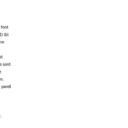
 font
) (b)
tre
st
s sont
e
n.
 pareil
t