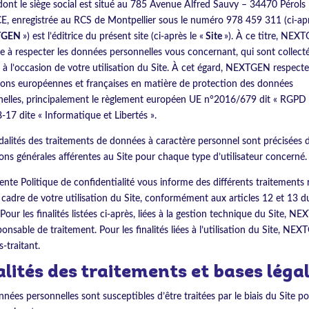
dont le siège social est situé au 785 Avenue Alfred Sauvy – 34470 Pérols
, enregistrée au RCS de Montpellier sous le numéro 978 459 311 (ci-ap
TGEN
») est l’éditrice du présent site (ci-après le «
Site
»). À ce titre, NEX
e à respecter les données personnelles vous concernant, qui sont collect
s à l’occasion de votre utilisation du Site. À cet égard, NEXTGEN respecte
tions européennes et françaises en matière de protection des données
elles, principalement le règlement européen UE n°2016/679 dit « RGPD »
8-17 dite « Informatique et Libertés ».
alités des traitements de données à caractère personnel sont précisées d
ons générales afférentes au Site pour chaque type d’utilisateur concerné.
ente Politique de confidentialité vous informe des différents traitements r
 cadre de votre utilisation du Site, conformément aux articles 12 et 13 d
our les finalités listées ci-après, liées à la gestion technique du Site, 
ponsable de traitement. Pour les finalités liées à l’utilisation du Site, NE
s-traitant.
alités des traitements et bases légal
nées personnelles sont susceptibles d’être traitées par le biais du Site po