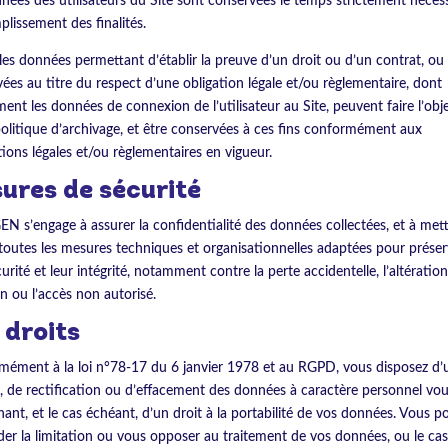
nées des utilisateurs du Site sont conservées le temps strictement nécess
plissement des finalités.
les données permettant d’établir la preuve d’un droit ou d’un contrat, ou
ées au titre du respect d’une obligation légale et/ou règlementaire, dont
nt les données de connexion de l’utilisateur au Site, peuvent faire l’obj
olitique d’archivage, et être conservées à ces fins conformément aux
tions légales et/ou règlementaires en vigueur.
ures de sécurité
 s’engage à assurer la confidentialité des données collectées, et à met
outes les mesures techniques et organisationnelles adaptées pour préser
curité et leur intégrité, notamment contre la perte accidentelle, l’altération
on ou l’accès non autorisé.
 droits
ément à la loi n°78-17 du 6 janvier 1978 et au RGPD, vous disposez d’u
, de rectification ou d’effacement des données à caractère personnel vo
ant, et le cas échéant, d’un droit à la portabilité de vos données. Vous p
r la limitation ou vous opposer au traitement de vos données, ou le ca