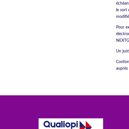
échéant
le sort
modifi
Pour ex
électro
NEXTGE
Un just
Conform
auprès 