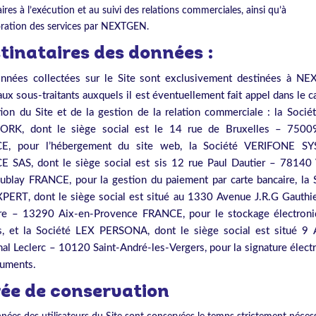
ires à l’exécution et au suivi des relations commerciales, ainsi qu’à
ioration des services par NEXTGEN.
tinataires des données :
nnées collectées sur le Site sont exclusivement destinées à N
aux sous-traitants auxquels il est éventuellement fait appel dans le c
tion du Site et de la gestion de la relation commerciale : la Soci
RK, dont le siège social est le 14 rue de Bruxelles – 75009
E, pour l’hébergement du site web, la Société VERIFONE S
 SAS, dont le siège social est sis 12 rue Paul Dautier – 78140 
oublay FRANCE, pour la gestion du paiement par carte bancaire, la 
XPERT
dont le siège social est situé au 1330 Avenue J.R.G Gauthie
,
re – 13290 Aix-en-Provence FRANCE, pour le stockage électron
rs, et la Société LEX PERSONA, dont le siège social est situé 9
al Leclerc – 10120 Saint-André-les-Vergers, pour la signature élect
uments.
ée de conservation